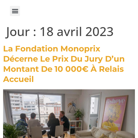
Jour :
18 avril 2023
La Fondation Monoprix
Décerne Le Prix Du Jury D’un
Montant De 10 000€ À Relais
Accueil