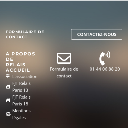
FORMULAIRE DE
CONTACTEZ-NOUS
CONTACT
A PROPOS
DE
RELAIS
Formulaire de
01 44 06 88 20
ACCUEIL
contact
L'association
FJT Relais
Paris 13
FJT Relais
Paris 18
Mentions
légales